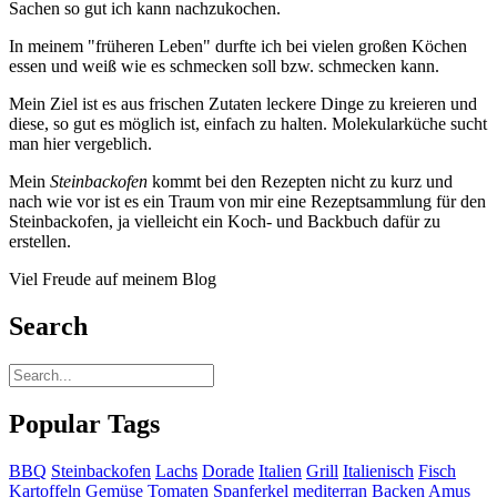
Sachen so gut ich kann nachzukochen.
In meinem "früheren Leben" durfte ich bei vielen großen Köchen
essen und weiß wie es schmecken soll bzw. schmecken kann.
Mein Ziel ist es aus frischen Zutaten leckere Dinge zu kreieren und
diese, so gut es möglich ist, einfach zu halten. Molekularküche sucht
man hier vergeblich.
Mein
Steinbackofen
kommt bei den Rezepten nicht zu kurz und
nach wie vor ist es ein Traum von mir eine Rezeptsammlung für den
Steinbackofen, ja vielleicht ein Koch- und Backbuch dafür zu
erstellen.
Viel Freude auf meinem Blog
Search
Popular Tags
BBQ
Steinbackofen
Lachs
Dorade
Italien
Grill
Italienisch
Fisch
Kartoffeln
Gemüse
Tomaten
Spanferkel
mediterran
Backen
Amus