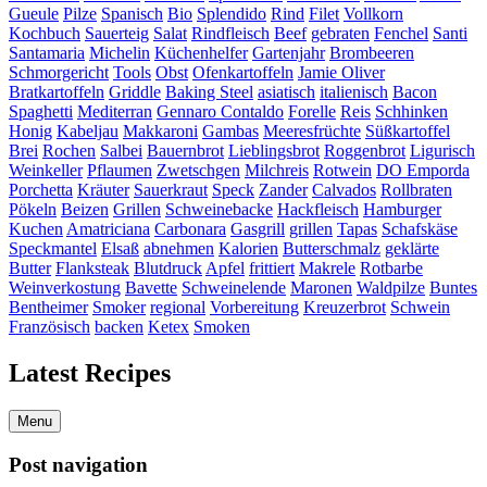
Gueule
Pilze
Spanisch
Bio
Splendido
Rind
Filet
Vollkorn
Kochbuch
Sauerteig
Salat
Rindfleisch
Beef
gebraten
Fenchel
Santi
Santamaria
Michelin
Küchenhelfer
Gartenjahr
Brombeeren
Schmorgericht
Tools
Obst
Ofenkartoffeln
Jamie Oliver
Bratkartoffeln
Griddle
Baking Steel
asiatisch
italienisch
Bacon
Spaghetti
Mediterran
Gennaro Contaldo
Forelle
Reis
Schhinken
Honig
Kabeljau
Makkaroni
Gambas
Meeresfrüchte
Süßkartoffel
Brei
Rochen
Salbei
Bauernbrot
Lieblingsbrot
Roggenbrot
Ligurisch
Weinkeller
Pflaumen
Zwetschgen
Milchreis
Rotwein
DO Emporda
Porchetta
Kräuter
Sauerkraut
Speck
Zander
Calvados
Rollbraten
Pökeln
Beizen
Grillen
Schweinebacke
Hackfleisch
Hamburger
Kuchen
Amatriciana
Carbonara
Gasgrill
grillen
Tapas
Schafskäse
Speckmantel
Elsaß
abnehmen
Kalorien
Butterschmalz
geklärte
Butter
Flanksteak
Blutdruck
Apfel
frittiert
Makrele
Rotbarbe
Weinverkostung
Bavette
Schweinelende
Maronen
Waldpilze
Buntes
Bentheimer
Smoker
regional
Vorbereitung
Kreuzerbrot
Schwein
Französisch
backen
Ketex
Smoken
Latest Recipes
Menu
Post navigation